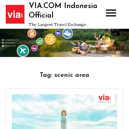
Skip
VIA.COM Indonesia
to
Official
content
The Largest Travel Exchange
Tag:
scenic area