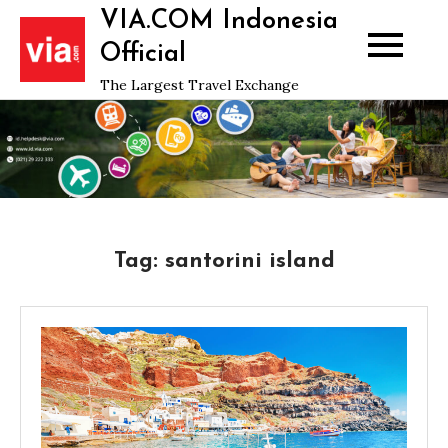
Skip
VIA.COM Indonesia
to
Official
content
The Largest Travel Exchange
Tag:
santorini island