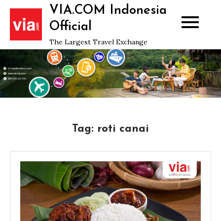
Skip
VIA.COM Indonesia
to
Official
content
The Largest Travel Exchange
Tag:
roti canai