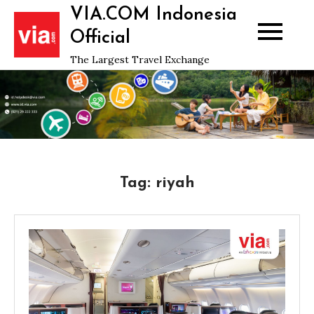
Skip
VIA.COM Indonesia
to
Official
content
The Largest Travel Exchange
Tag:
riyah