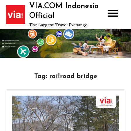
Skip
VIA.COM Indonesia
to
Official
content
The Largest Travel Exchange
Tag:
railroad bridge