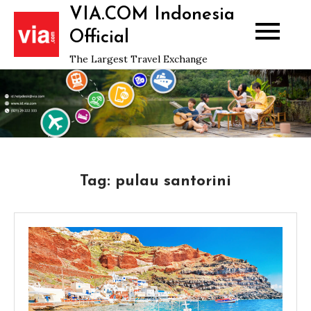
Skip
VIA.COM Indonesia
to
Official
content
The Largest Travel Exchange
Tag:
pulau santorini