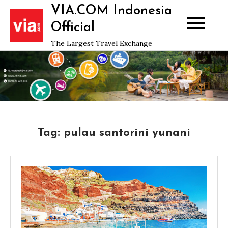
Skip
VIA.COM Indonesia
to
Official
content
The Largest Travel Exchange
Tag:
pulau santorini yunani