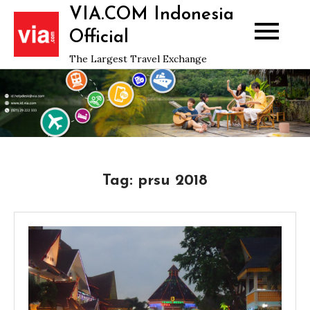
Skip
VIA.COM Indonesia
to
Official
content
The Largest Travel Exchange
Tag:
prsu 2018