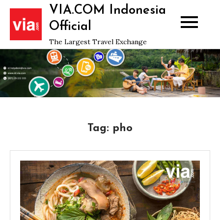
Skip
VIA.COM Indonesia
to
Official
content
The Largest Travel Exchange
Tag:
pho