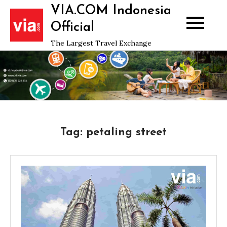
Skip
VIA.COM Indonesia
to
Official
content
The Largest Travel Exchange
Tag:
petaling street