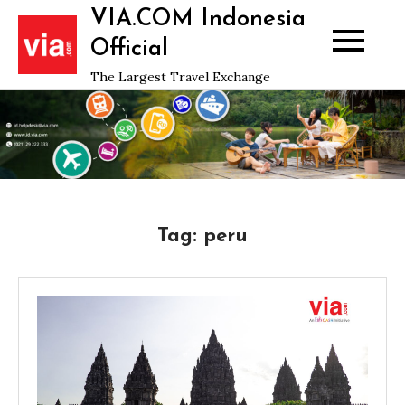
Skip
VIA.COM Indonesia
to
Official
content
The Largest Travel Exchange
Tag:
peru