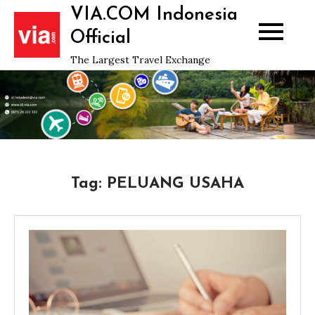
Skip
VIA.COM Indonesia
to
Official
content
The Largest Travel Exchange
Tag:
PELUANG USAHA