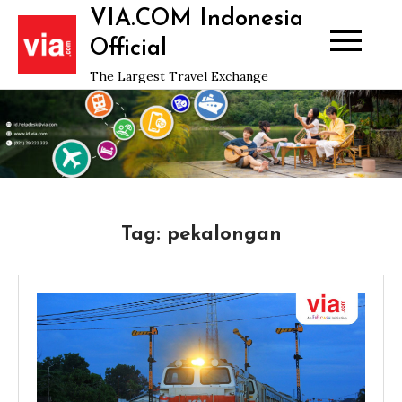
Skip
VIA.COM Indonesia
to
Official
content
The Largest Travel Exchange
Tag:
pekalongan