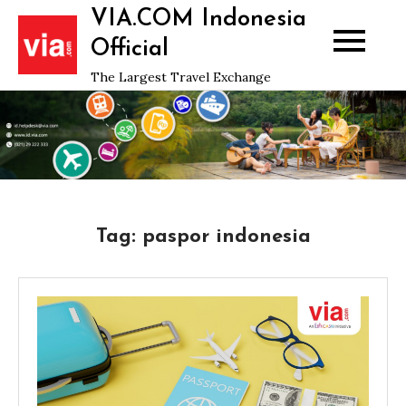
Skip
VIA.COM Indonesia
to
Official
content
The Largest Travel Exchange
Tag:
paspor indonesia