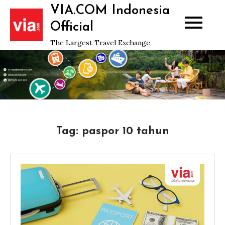
Skip
VIA.COM Indonesia
to
Official
content
The Largest Travel Exchange
Tag:
paspor 10 tahun