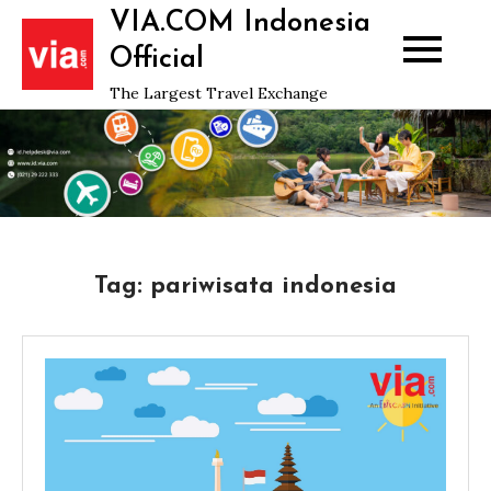
Skip
VIA.COM Indonesia
to
Official
content
The Largest Travel Exchange
Tag:
pariwisata indonesia