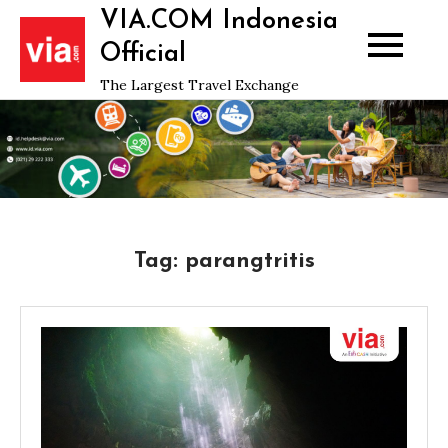
Skip
VIA.COM Indonesia
to
Official
content
The Largest Travel Exchange
Tag:
parangtritis