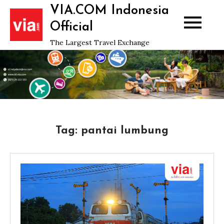
Skip
VIA.COM Indonesia
to
Official
content
The Largest Travel Exchange
Tag:
pantai lumbung