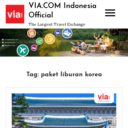
Skip
VIA.COM Indonesia
to
Official
content
The Largest Travel Exchange
Tag:
paket liburan korea