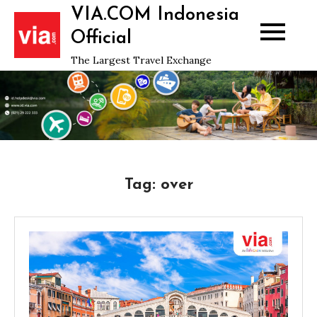
Skip
VIA.COM Indonesia
to
Official
content
The Largest Travel Exchange
Tag:
over