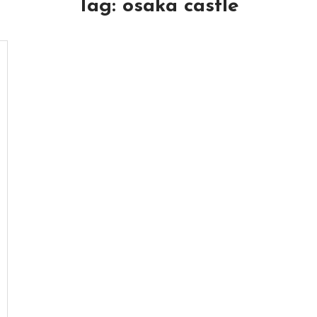
Tag:
osaka castle