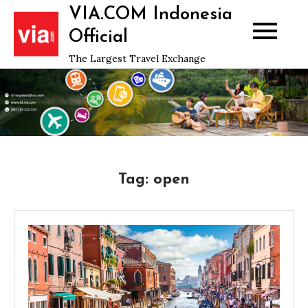
Skip
VIA.COM Indonesia
to
Official
content
The Largest Travel Exchange
Tag:
open