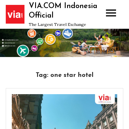
Skip
VIA.COM Indonesia
to
Official
content
The Largest Travel Exchange
Tag:
one star hotel