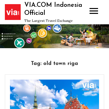
Skip
VIA.COM Indonesia
to
Official
content
The Largest Travel Exchange
Tag:
old town riga