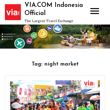
Skip
VIA.COM Indonesia
to
Official
content
The Largest Travel Exchange
Tag:
night market