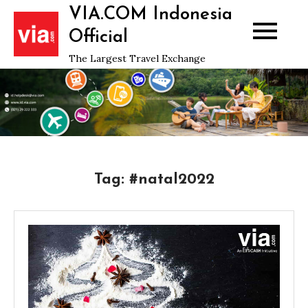
Skip
VIA.COM Indonesia
to
Official
content
The Largest Travel Exchange
Tag:
#natal2022