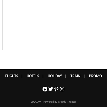
FLIGHTS
|
HOTELS
|
HOLIDAY
|
TRAIN
|
PROMO
Facebook
Twitter
Pinterest
Instagram
VIA.COM - Powered by Creativ Themes