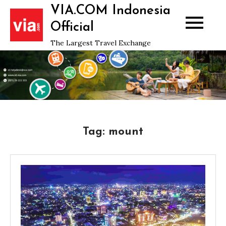
Skip
VIA.COM Indonesia
to
Official
content
The Largest Travel Exchange
Tag:
mount