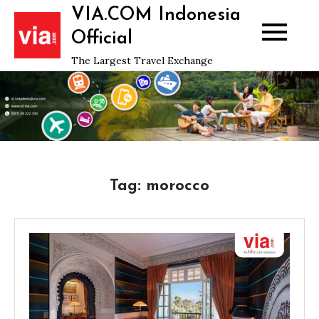
Skip
VIA.COM Indonesia
to
Official
content
The Largest Travel Exchange
Tag:
morocco