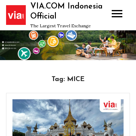
Skip
VIA.COM Indonesia
to
Official
content
The Largest Travel Exchange
Tag:
MICE