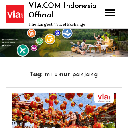
Skip
VIA.COM Indonesia
to
Official
content
The Largest Travel Exchange
Tag:
mi umur panjang