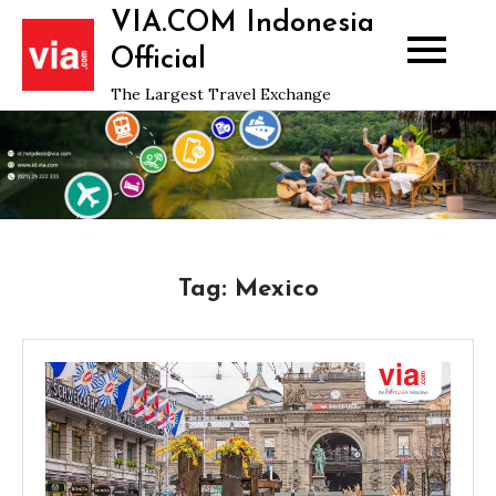
Skip
VIA.COM Indonesia
to
Official
content
The Largest Travel Exchange
Tag:
Mexico