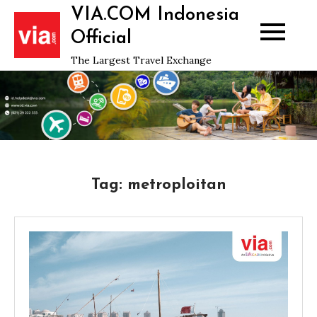
Skip
VIA.COM Indonesia
to
Official
content
The Largest Travel Exchange
Tag:
metroploitan