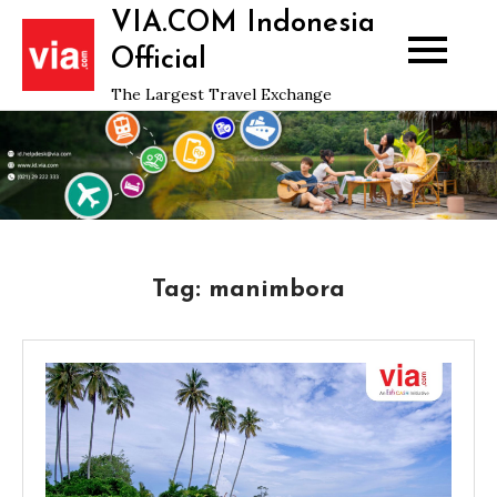
Skip
VIA.COM Indonesia
to
Official
content
The Largest Travel Exchange
Tag:
manimbora