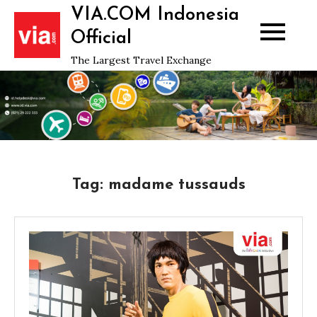
Skip
VIA.COM Indonesia
to
Official
content
The Largest Travel Exchange
Tag:
madame tussauds