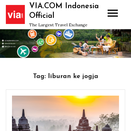
Skip
VIA.COM Indonesia
to
Official
content
The Largest Travel Exchange
Tag:
liburan ke jogja