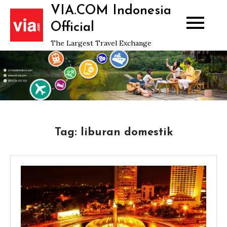
Skip
VIA.COM Indonesia
to
Official
content
The Largest Travel Exchange
Tag:
liburan domestik