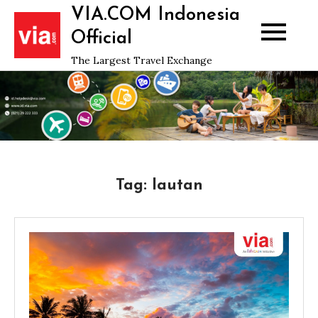
Skip
VIA.COM Indonesia
to
Official
content
The Largest Travel Exchange
Tag:
lautan