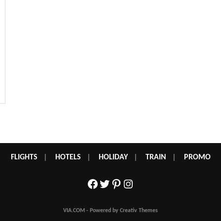
FLIGHTS
|
HOTELS
|
HOLIDAY
|
TRAIN
|
PROMO
Facebook
Twitter
Pinterest
Instagram
VIA.COM - Powered by Creativ Themes