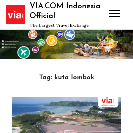
Skip
VIA.COM Indonesia
to
Official
content
The Largest Travel Exchange
Tag:
kuta lombok