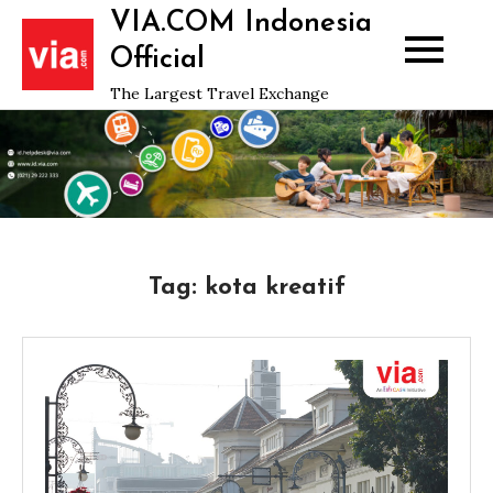
Skip
VIA.COM Indonesia
to
Official
content
The Largest Travel Exchange
Tag:
kota kreatif