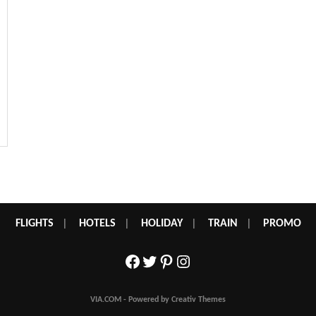
FLIGHTS
|
HOTELS
|
HOLIDAY
|
TRAIN
|
PROMO
Facebook
Twitter
Pinterest
Instagram
VIA.COM - Powered by Creativ Themes