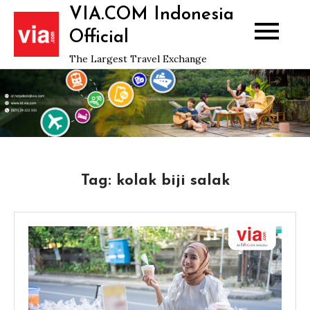
Skip
VIA.COM Indonesia
to
Official
content
The Largest Travel Exchange
Tag:
kolak biji salak