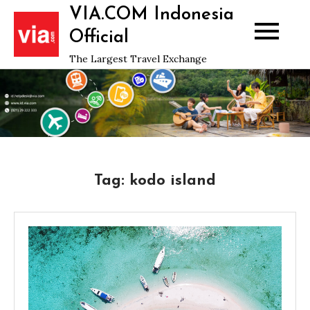
Skip
VIA.COM Indonesia
to
Official
content
The Largest Travel Exchange
Tag:
kodo island