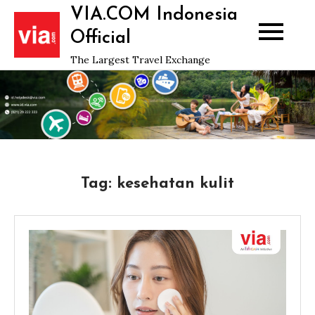
Skip
VIA.COM Indonesia
to
Official
content
The Largest Travel Exchange
Tag:
kesehatan kulit