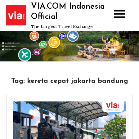
Skip
VIA.COM Indonesia
to
Official
content
The Largest Travel Exchange
Tag:
kereta cepat jakarta bandung