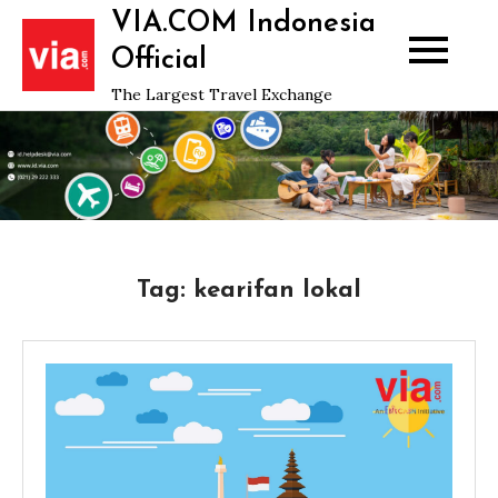
Skip
VIA.COM Indonesia
to
Official
content
The Largest Travel Exchange
Tag:
kearifan lokal