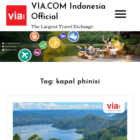
Skip
VIA.COM Indonesia
to
Official
content
The Largest Travel Exchange
Tag:
kapal phinisi