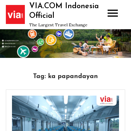
Skip
VIA.COM Indonesia
to
Official
content
The Largest Travel Exchange
Tag:
ka papandayan