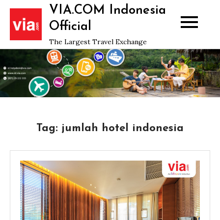
Skip
VIA.COM Indonesia
to
Official
content
The Largest Travel Exchange
Tag:
jumlah hotel indonesia